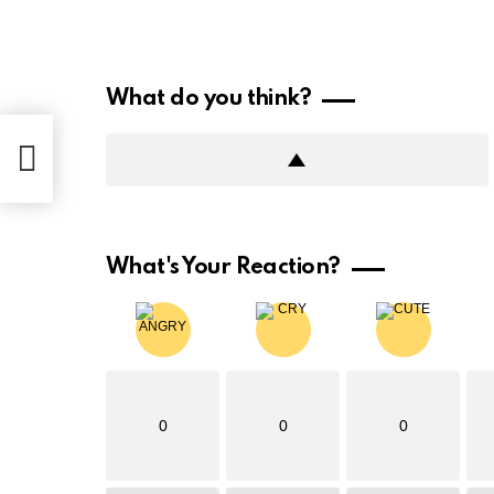
What do you think?
What's Your Reaction?
0
0
0