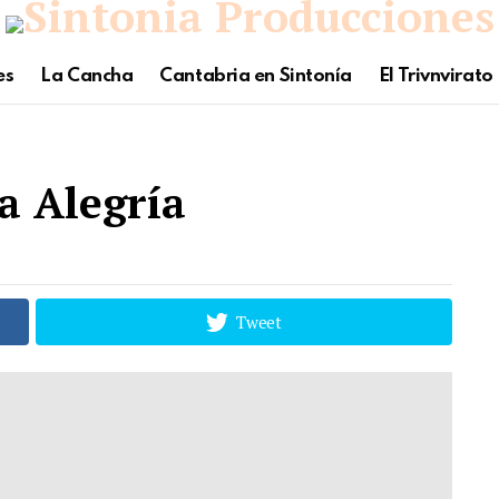
es
La Cancha
Cantabria en Sintonía
El Trivnvirato
a Alegría
Tweet