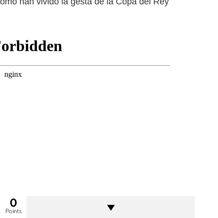
ómo han vivido la gesta de la Copa del Rey
0
Points