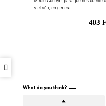
Medio Cudeyo, para que nos cuente c
y el año, en general.
021)
What do you think?