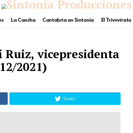
es
La Cancha
Cantabria en Sintonía
El Trivnvirato
i Ruiz, vicepresidenta
/12/2021)
Tweet