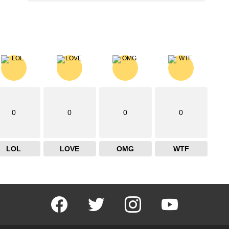
0
0
0
0
LOL
LOVE
OMG
WTF
facebook
twitter
instagram
youtube