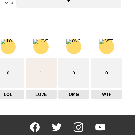
Points
0
1
0
0
LOL
LOVE
OMG
WTF
facebook
twitter
instagram
youtube