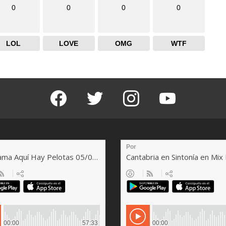
0
0
0
0
LOL
LOVE
OMG
WTF
facebook
twitter
instagram
youtube