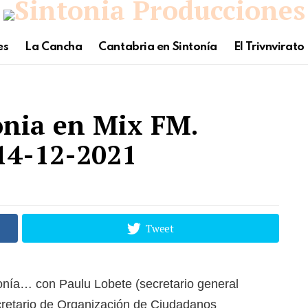
es
La Cancha
Cantabria en Sintonía
El Trivnvirato
onia en Mix FM.
14-12-2021
Tweet
tonía… con Paulu Lobete (secretario general
retario de Organización de Ciudadanos