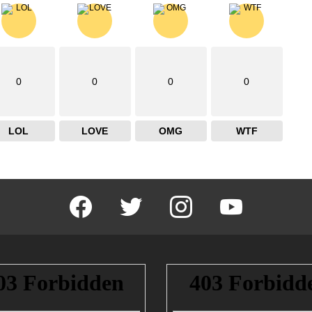
0
0
0
0
LOL
LOVE
OMG
WTF
facebook
twitter
instagram
youtube