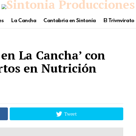
es
La Cancha
Cantabria en Sintonía
El Trivnvirato
 en La Cancha’ con
tos en Nutrición
Tweet