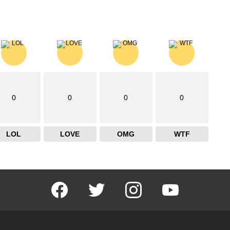
0
0
0
0
LOL
LOVE
OMG
WTF
facebook
twitter
instagram
youtube