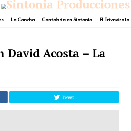
es
La Cancha
Cantabria en Sintonía
El Trivnvirato
n David Acosta – La
Tweet