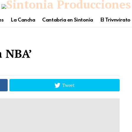
es
La Cancha
Cantabria en Sintonía
El Trivnvirato
a NBA’
Tweet