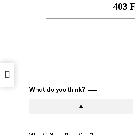
i”,
oza
What do you think?