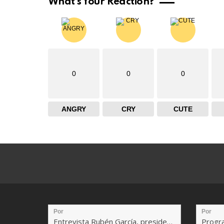
What's Your Reaction?
0
0
0
ANGRY
CRY
CUTE