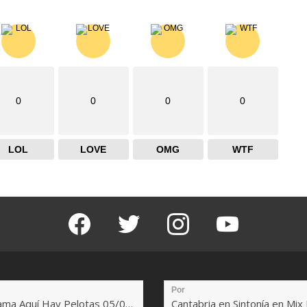
0
0
0
0
LOL
LOVE
OMG
WTF
facebook
twitter
instagram
youtube