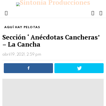
FOLL
S
US
Menu
AQUÍ HAY PELOTAS
Sección ‘ Anécdotas Cancheras’
– La Cancha
abril 19, 2021, 2:59 pm