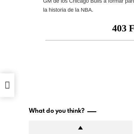
GM de los Chicago Bulls a formar par
la historia de la NBA.
dor
ega
What do you think?