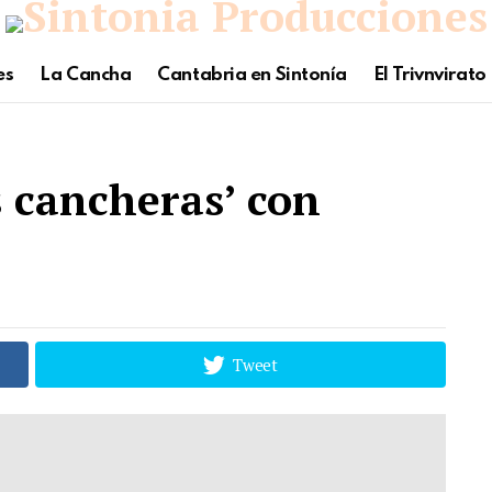
es
La Cancha
Cantabria en Sintonía
El Trivnvirato
 cancheras’ con
Tweet