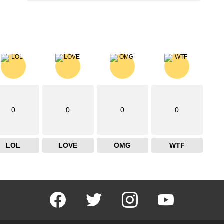
0
0
0
0
LOL
LOVE
OMG
WTF
facebook
twitter
instagram
youtube