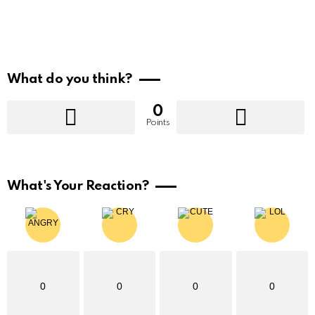
What do you think?
0
Points
What's Your Reaction?
0
0
0
0