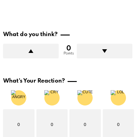
What do you think?
0
Points
What's Your Reaction?
0
0
0
0