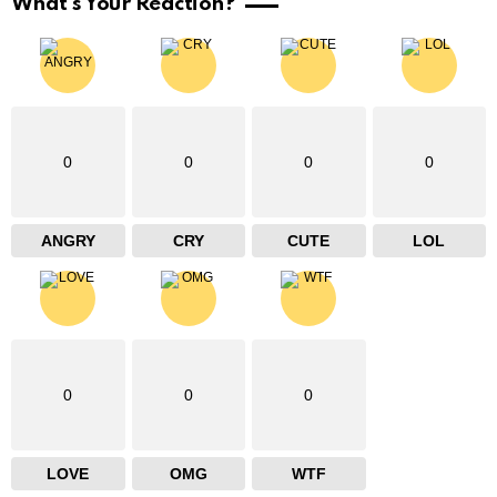
What's Your Reaction?
0
0
0
0
ANGRY
CRY
CUTE
LOL
0
0
0
LOVE
OMG
WTF