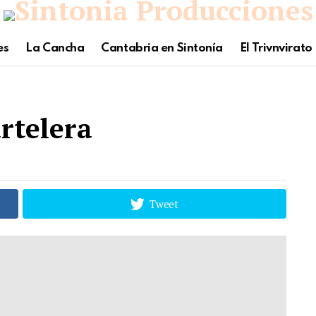
es
La Cancha
Cantabria en Sintonía
El Trivnvirato
rtelera
Tweet