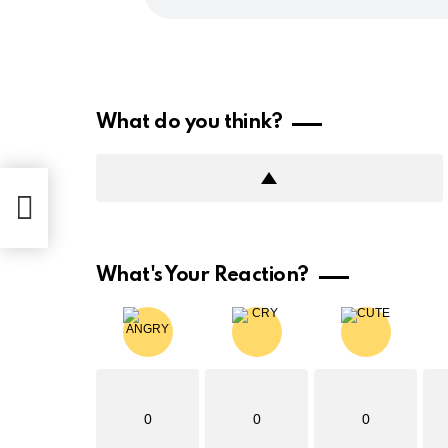
What do you think?
What's Your Reaction?
0
0
0