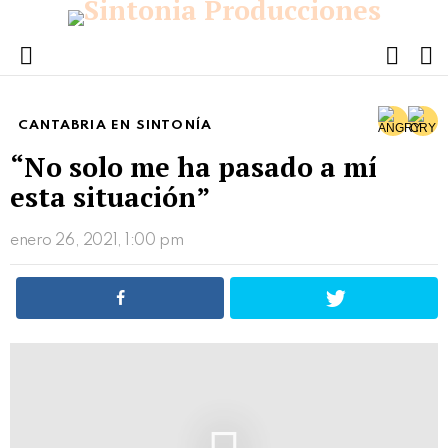
FOLL
S
US
Menu
CANTABRIA EN SINTONÍA
“No solo me ha pasado a mí
esta situación”
enero 26, 2021, 1:00 pm