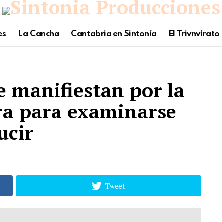
es
La Cancha
Cantabria en Sintonía
El Trivnvirato
e manifiestan por la
era para examinarse
ucir
Tweet