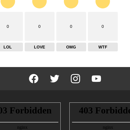
0
0
0
0
LOL
LOVE
OMG
WTF
facebook
twitter
instagram
youtube