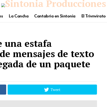
es
La Cancha
Cantabria en Sintonía
El Trivnvirato
e una estafa
 de mensajes de texto
legada de un paquete
Tweet