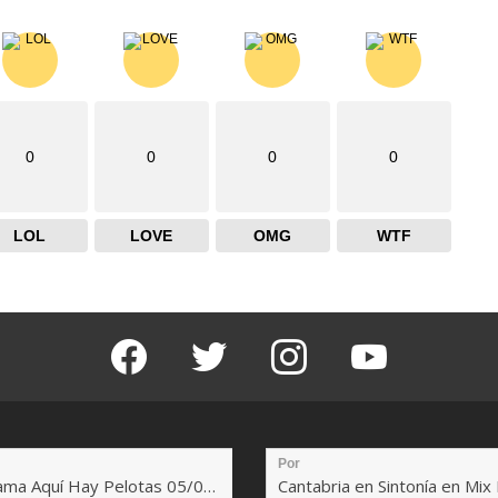
0
0
0
0
LOL
LOVE
OMG
WTF
facebook
twitter
instagram
youtube