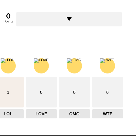
0
Points
1
0
0
0
LOL
LOVE
OMG
WTF