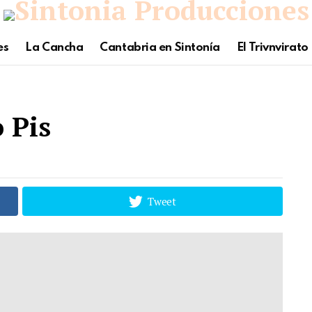
es
La Cancha
Cantabria en Sintonía
El Trivnvirato
 Pis
Tweet