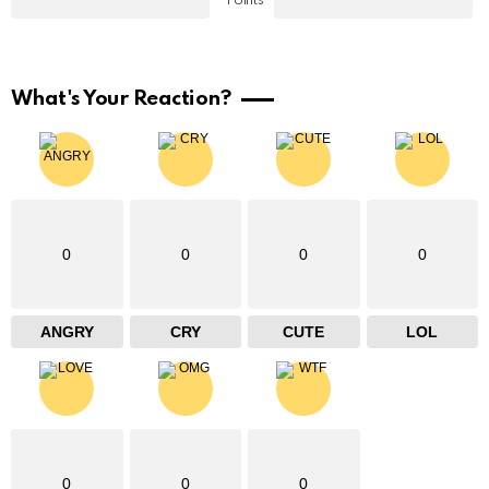
Points
What's Your Reaction?
0
0
0
0
ANGRY
CRY
CUTE
LOL
0
0
0