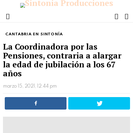
FOLL
S
US
Menu
CANTABRIA EN SINTONÍA
La Coordinadora por las
Pensiones, contraria a alargar
la edad de jubilación a los 67
años
marzo 15, 2021, 12:44 pm