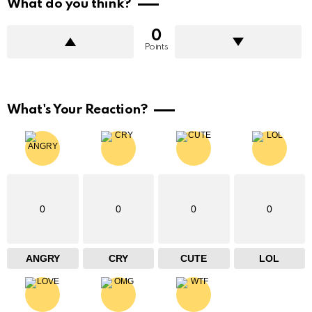
What do you think?
0
Points
What's Your Reaction?
0
0
0
0
ANGRY
CRY
CUTE
LOL