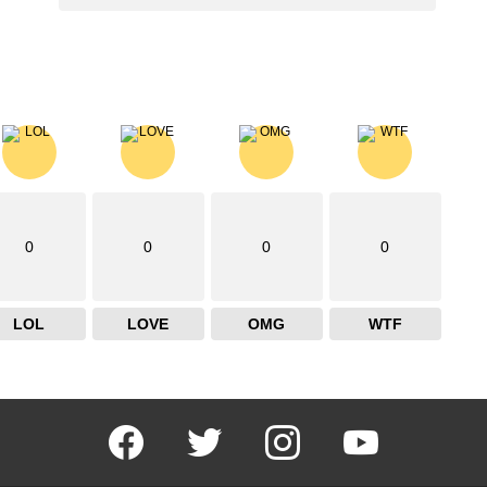
0
0
0
0
LOL
LOVE
OMG
WTF
facebook
twitter
instagram
youtube