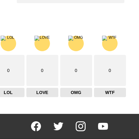
0
0
0
0
LOL
LOVE
OMG
WTF
facebook
twitter
instagram
youtube