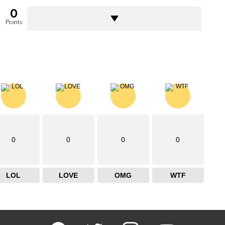
0
Points
0
0
0
0
LOL
LOVE
OMG
WTF
facebook
twitter
instagram
youtube