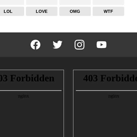
LOL
LOVE
OMG
WTF
facebook
twitter
instagram
youtube