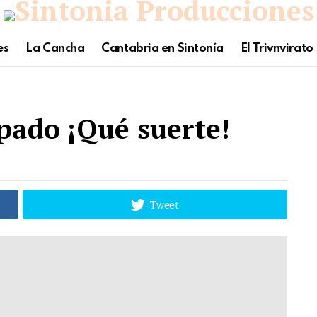
es
La Cancha
Cantabria en Sintonía
El Trivnvirato
pado ¡Qué suerte!
Tweet