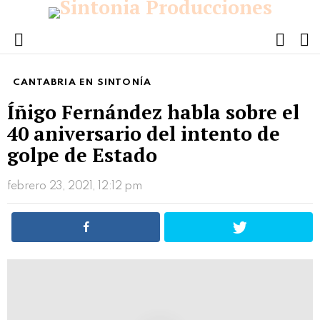
FOLL
S
US
Menu
CANTABRIA EN SINTONÍA
Íñigo Fernández habla sobre el
40 aniversario del intento de
golpe de Estado
febrero 23, 2021, 12:12 pm