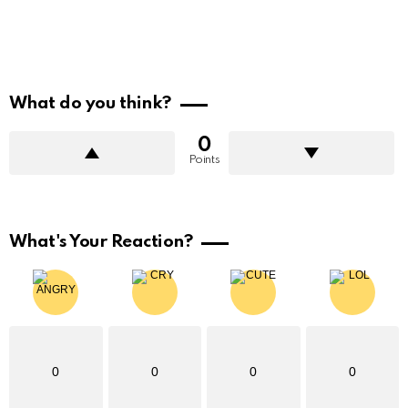
What do you think?
0
Points
What's Your Reaction?
0
0
0
0