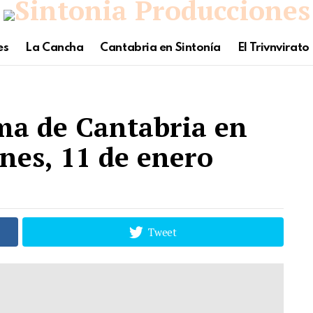
es
La Cancha
Cantabria en Sintonía
El Trivnvirato
ma de Cantabria en
unes, 11 de enero
Tweet