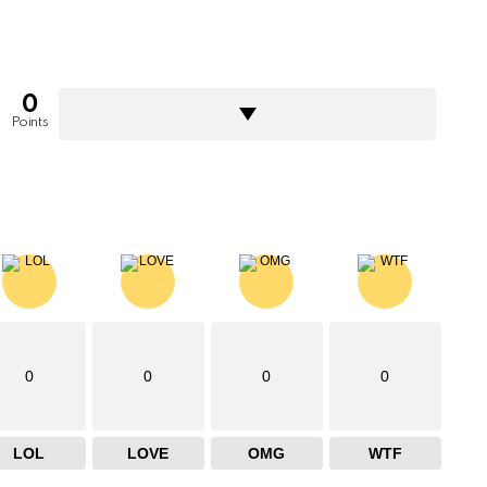
0
Points
0
0
0
0
LOL
LOVE
OMG
WTF