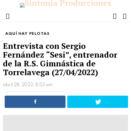
FOLL
S
US
Menu
AQUÍ HAY PELOTAS
Entrevista con Sergio
Fernández “Sesi”, entrenador
de la R.S. Gimnástica de
Torrelavega (27/04/2022)
abril 28, 2022, 8:53 am