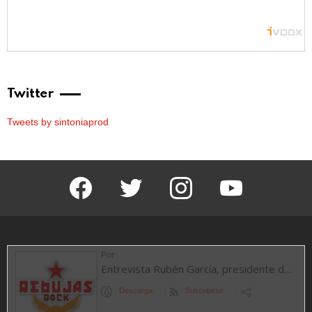
Twitter
Tweets by sintoniaprod
facebook
twitter
instagram
youtube