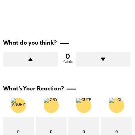
What do you think?
0
Points
What's Your Reaction?
0
0
0
0