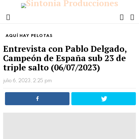
FOLL
S
US
Menu
AQUÍ HAY PELOTAS
Entrevista con Pablo Delgado,
Campeón de España sub 23 de
triple salto (06/07/2023)
julio 6, 2023, 2:25 pm