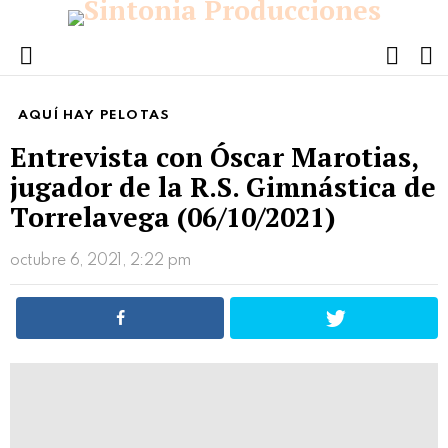
FOLL
S
US
Menu
AQUÍ HAY PELOTAS
Entrevista con Óscar Marotias,
jugador de la R.S. Gimnástica de
Torrelavega (06/10/2021)
octubre 6, 2021, 2:22 pm