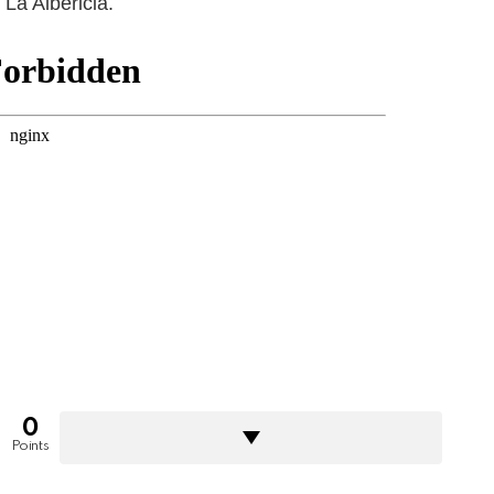
La Albericia.
0
Points