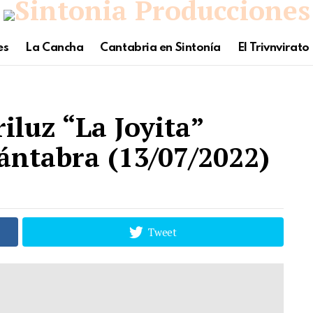
es
La Cancha
Cantabria en Sintonía
El Trivnvirato
iluz “La Joyita”
ántabra (13/07/2022)
Tweet