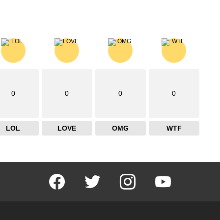
0
0
0
0
LOL
LOVE
OMG
WTF
facebook
twitter
instagram
youtube