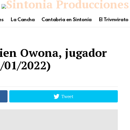
es
La Cancha
Cantabria en Sintonía
El Trivnvirato
cien Owona, jugador
5/01/2022)
Tweet