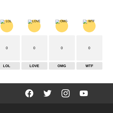
0
0
0
0
LOL
LOVE
OMG
WTF
facebook
twitter
instagram
youtube