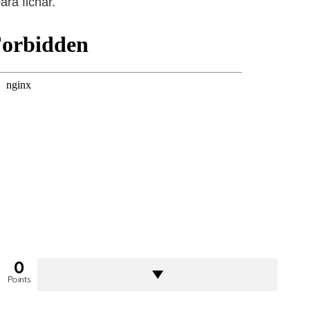
ra fichar.
0
Points