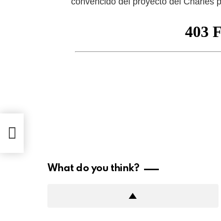
convencido del proyecto del Charles pa
ador
What do you think?