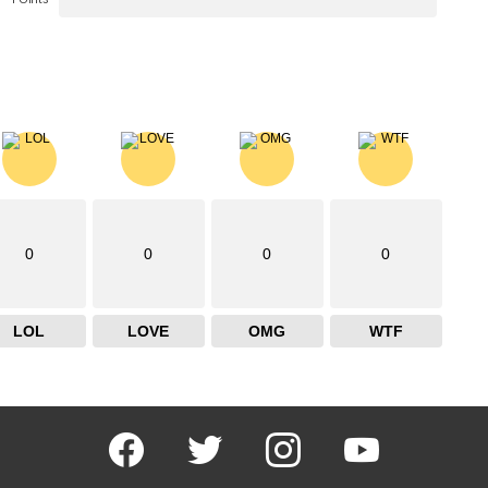
0
0
0
0
LOL
LOVE
OMG
WTF
facebook
twitter
instagram
youtube