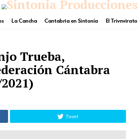
es
La Cancha
Cantabria en Sintonía
El Trivnvirato
njo Trueba,
Federación Cántabra
/2021)
Tweet