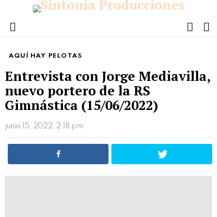
FOLL
S
US
Menu
AQUÍ HAY PELOTAS
Entrevista con Jorge Mediavilla,
nuevo portero de la RS
Gimnástica (15/06/2022)
junio 15, 2022, 2:18 pm