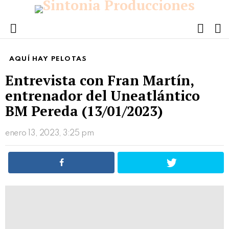
FOLL
S
US
Menu
AQUÍ HAY PELOTAS
Entrevista con Fran Martín,
entrenador del Uneatlántico
BM Pereda (13/01/2023)
enero 13, 2023, 3:25 pm