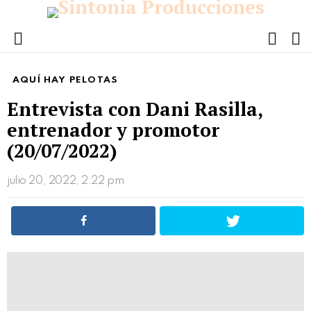
FOLL
S
US
Menu
AQUÍ HAY PELOTAS
Entrevista con Dani Rasilla,
entrenador y promotor
(20/07/2022)
julio 20, 2022, 2:22 pm