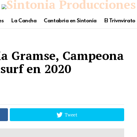
es
La Cancha
Cantabria en Sintonía
El Trivnvirato
lia Gramse, Campeona
surf en 2020
Tweet