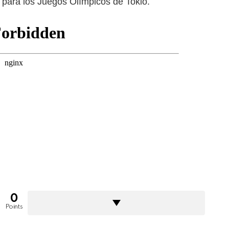
n para los Juegos Olímpicos de Tokio.
0
Points