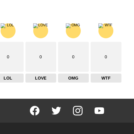
0
0
0
0
LOL
LOVE
OMG
WTF
facebook
twitter
instagram
youtube