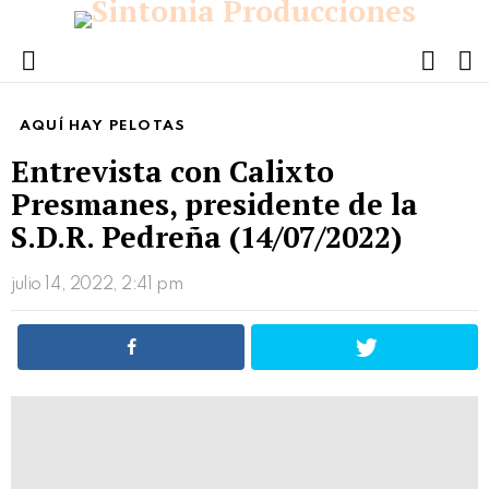
FOLL
S
US
Menu
AQUÍ HAY PELOTAS
Entrevista con Calixto
Presmanes, presidente de la
S.D.R. Pedreña (14/07/2022)
julio 14, 2022, 2:41 pm