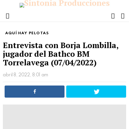
FOLL
S
US
Menu
AQUÍ HAY PELOTAS
Entrevista con Borja Lombilla,
jugador del Bathco BM
Torrelavega (07/04/2022)
abril 8, 2022, 8:01 am