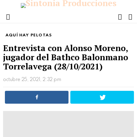
FOLL
S
US
Menu
AQUÍ HAY PELOTAS
Entrevista con Alonso Moreno,
jugador del Bathco Balonmano
Torrelavega (28/10/2021)
octubre 25, 2021, 2:32 pm