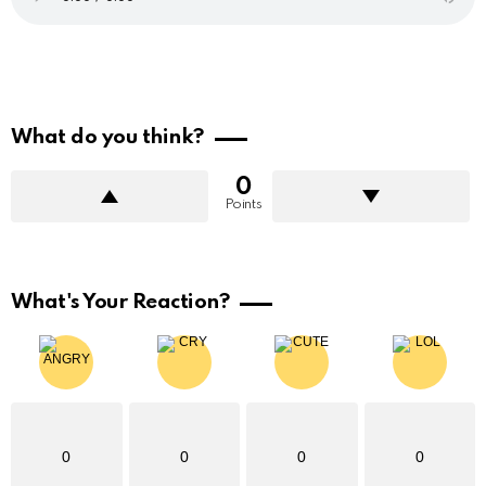
What do you think?
0
Points
What's Your Reaction?
0
0
0
0