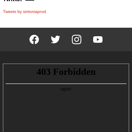
Tweets by sintoniaprod
facebook
twitter
instagram
youtube