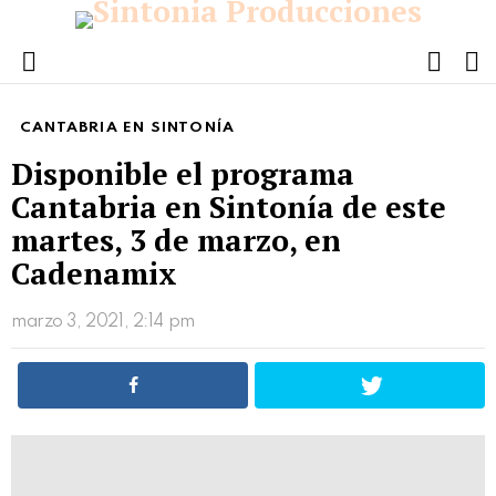
FOLL
S
US
Menu
CANTABRIA EN SINTONÍA
Disponible el programa
Cantabria en Sintonía de este
martes, 3 de marzo, en
Cadenamix
marzo 3, 2021, 2:14 pm