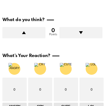
What do you think?
0
Points
What's Your Reaction?
0
0
0
0