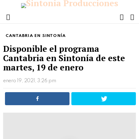
FOLL
S
US
Menu
CANTABRIA EN SINTONÍA
Disponible el programa
Cantabria en Sintonía de este
martes, 19 de enero
enero 19, 2021, 3:26 pm