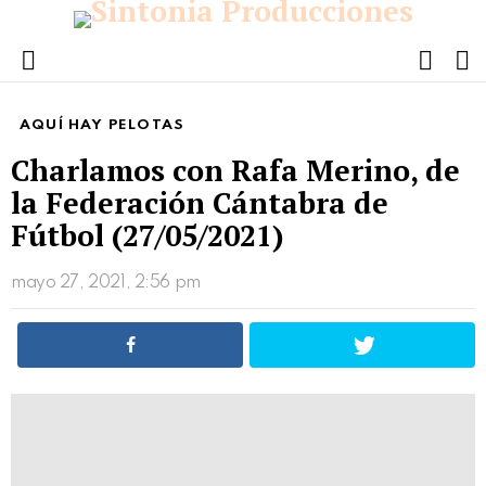
FOLL
S
US
Menu
AQUÍ HAY PELOTAS
Charlamos con Rafa Merino, de
la Federación Cántabra de
Fútbol (27/05/2021)
mayo 27, 2021, 2:56 pm