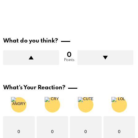
What do you think?
0
Points
What's Your Reaction?
0
0
0
0