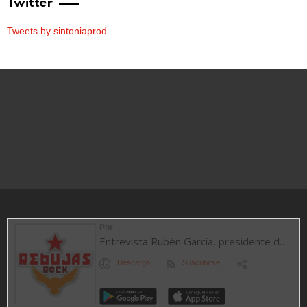
Twitter
Tweets by sintoniaprod