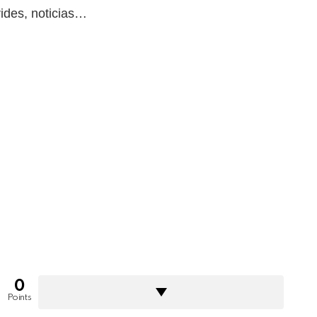
ides, noticias…
0
Points