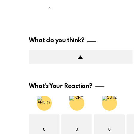
What do you think?
What's Your Reaction?
0
0
0