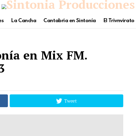
es
La Cancha
Cantabria en Sintonía
El Trivnvirato
onía en Mix FM.
3
Tweet