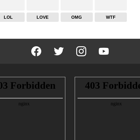
LOL
LOVE
OMG
WTF
facebook
twitter
instagram
youtube