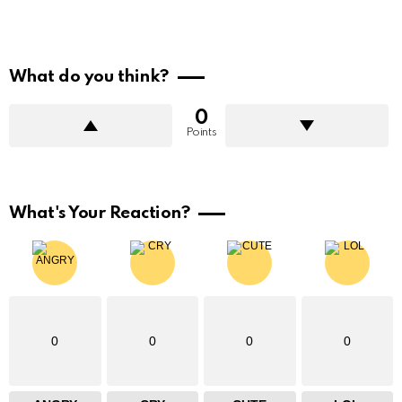
What do you think?
0
Points
What's Your Reaction?
0
0
0
0