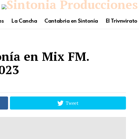
es
La Cancha
Cantabria en Sintonía
El Trivnvirato
onía en Mix FM.
2023
Tweet